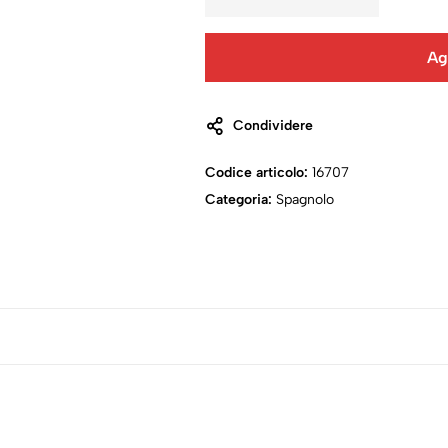
Ag
Condividere
Codice articolo:
16707
Categoria:
Spagnolo