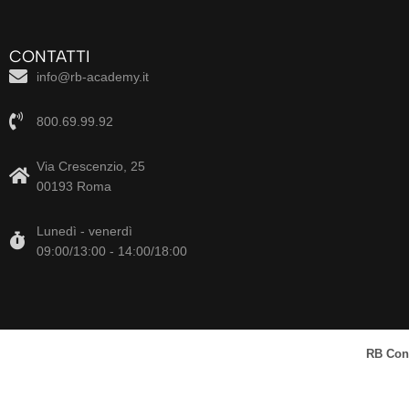
CONTATTI
info@rb-academy.it
800.69.99.92
Via Crescenzio, 25
00193 Roma
Lunedì - venerdì
09:00/13:00 - 14:00/18:00
RB Cons