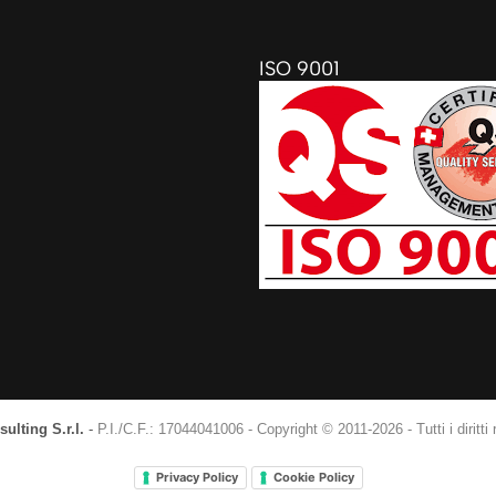
ISO 9001
ulting S.r.l.
-
P.I./C.F.: 17044041006
-
Copyright © 2011-2026 - Tutti i diritti r
Privacy Policy
Cookie Policy