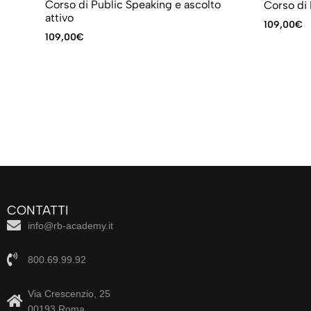
Corso di Public Speaking e ascolto
Corso di
attivo
109,00
€
109,00
€
CONTATTI
info@rb-academy.it
800.69.99.92
Via Crescenzio, 25
00193 Roma