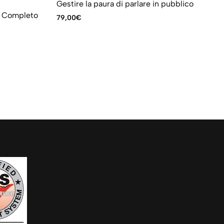
Co
Gestire la paura di parlare in pubblico
pi
so Completo
79,00
€
79