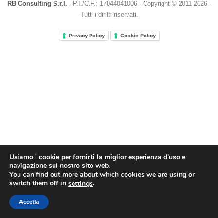
RB Consulting S.r.l.
-
P.I./C.F.: 17044041006
-
Copyright © 2011-2026 -
Tutti i diritti riservati.
Privacy Policy
Cookie Policy
Usiamo i cookie per fornirti la miglior esperienza d'uso e
navigazione sul nostro sito web.
You can find out more about which cookies we are using or
switch them off in
.
settings
Accetta