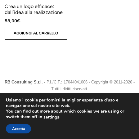
Crea un logo efficace:
dall’idea alla realizzazione
58,00
€
AGGIUNGI AL CARRELLO
RB Consulting S.r.l.
-
P.I./C.F.: 17044041006
-
Copyright © 2011-2026 -
Tutti i diritti riservati.
Usiamo i cookie per fornirti la miglior esperienza d'uso e
Privacy Policy
Cookie Policy
navigazione sul nostro sito web.
You can find out more about which cookies we are using or
switch them off in
.
settings
Accetta